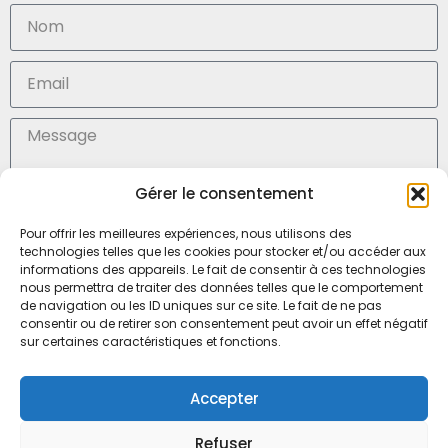
Gérer le consentement
En soumettant ce formulaire, j'accepte la (
politique de confidentialité des données)
Pour offrir les meilleures expériences, nous utilisons des
technologies telles que les cookies pour stocker et/ou accéder aux
Envoyer
informations des appareils. Le fait de consentir à ces technologies
nous permettra de traiter des données telles que le comportement
de navigation ou les ID uniques sur ce site. Le fait de ne pas
consentir ou de retirer son consentement peut avoir un effet négatif
SARL Médisoins, Mr Julien Marteau
sur certaines caractéristiques et fonctions.
6, boulevard Louis Ampère
53000 LAVAL – FRANCE
Accepter
Tel. 02 43 65 90 45
Refuser