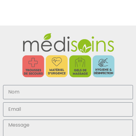
régulier.
collectivités
son suivi
territoriales.
comptable.