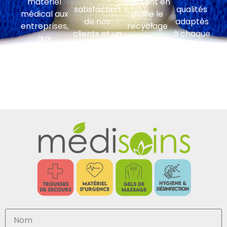
matériel
mettant en
satisfaction
qualités
médical aux
place le
de nos
adaptés
entreprises,
recyclage
clients et un
à chaque
aux
spécifique
suivi
type
administrations
par type de
clientèle
d’activité.
et
déchet et
régulier.
collectivités
son suivi
territoriales.
comptable.