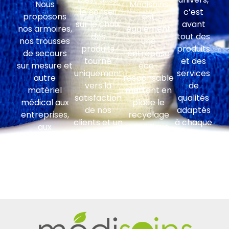
Nous
Médisoins
le conseil
c’est
proposons
est
sur le choix
avant
nos armoires,
également
des
tout des
nos trousses
une
produits
produits
de secours
entreprise
tourné
et des
sur mesure et
éco-
uniquement
services
autre
responsable
vers la
de
matériel
mettant en
satisfaction
qualités
médical aux
place le
de nos
adaptés
entreprises,
recyclage
clients et un
à chaque
aux
spécifique
suivi
type
administrations
par type de
clientèle
d’activité.
et
déchet et
régulier.
collectivités
son suivi
territoriales.
comptable.