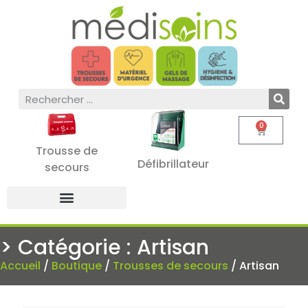
0
Trousse de
Défibrillateur
secours
> Catégorie : Artisan
Accueil
/
Boutique
/
Trousses de secours
/ Artisan