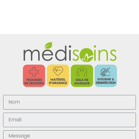
clientèle
d’activité.
et
déchet et
régulier.
collectivités
son suivi
territoriales.
comptable.