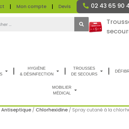
02 43 65 90 
ct
Mon compte
Devis
Trouss
secour
HYGIÈNE
TROUSSES
DÉFIB
S
& DÉSINFECTION
DE SECOURS
MOBILIER
MÉDICAL
/
Antiseptique
/
Chlorhexidine
/ Spray cutané à la chlorh