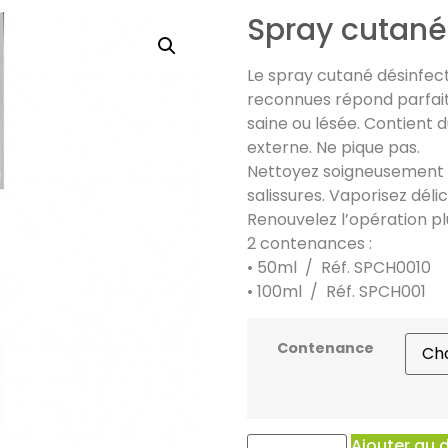
Spray cutané 
Le spray cutané désinfec
reconnues répond parfait
saine ou lésée. Contient 
externe. Ne pique pas.
Nettoyez soigneusement l
salissures. Vaporisez dél
Renouvelez l’opération plu
2 contenances :
• 50ml / Réf. SPCH0010
• 100ml / Réf. SPCH001
Contenance
Ajouter au 