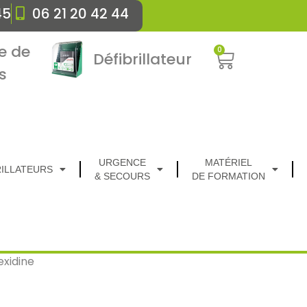
45
06 21 20 42 44
e de
0
Défibrillateur
s
URGENCE
MATÉRIEL
RILLATEURS
& SECOURS
DE FORMATION
exidine