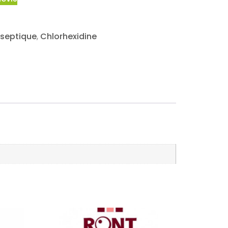
iseptique
,
Chlorhexidine