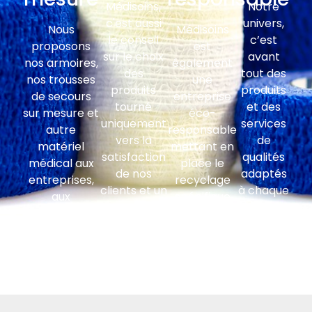
Médisoins,
Notre
c'est aussi
univers,
Nous
Médisoins
le conseil
c’est
proposons
est
sur le choix
avant
nos armoires,
également
des
tout des
nos trousses
une
produits
produits
de secours
entreprise
tourné
et des
sur mesure et
éco-
uniquement
services
autre
responsable
vers la
de
matériel
mettant en
satisfaction
qualités
médical aux
place le
de nos
adaptés
entreprises,
recyclage
clients et un
à chaque
aux
spécifique
suivi
type
administrations
par type de
clientèle
d’activité.
et
déchet et
régulier.
collectivités
son suivi
territoriales.
comptable.