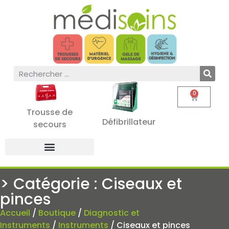
0
Trousse de
Défibrillateur
secours
> Catégorie : Ciseaux et
pinces
Accueil
/
Boutique
/
Diagnostic et
Instruments
/
Instruments
/ Ciseaux et pinces