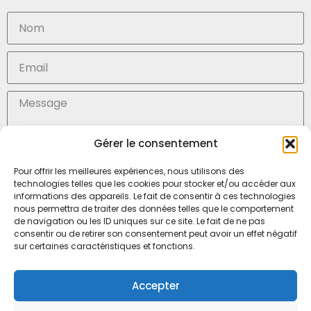
Gérer le consentement
En soumettant ce formulaire, j'accepte la (
politique de confidentialité des données)
Pour offrir les meilleures expériences, nous utilisons des
technologies telles que les cookies pour stocker et/ou accéder aux
Envoyer
informations des appareils. Le fait de consentir à ces technologies
nous permettra de traiter des données telles que le comportement
de navigation ou les ID uniques sur ce site. Le fait de ne pas
consentir ou de retirer son consentement peut avoir un effet négatif
SARL Médisoins, Mr Julien Marteau
sur certaines caractéristiques et fonctions.
6, boulevard Louis Ampère
53000 LAVAL – FRANCE
Accepter
Tel. 02 43 65 90 45