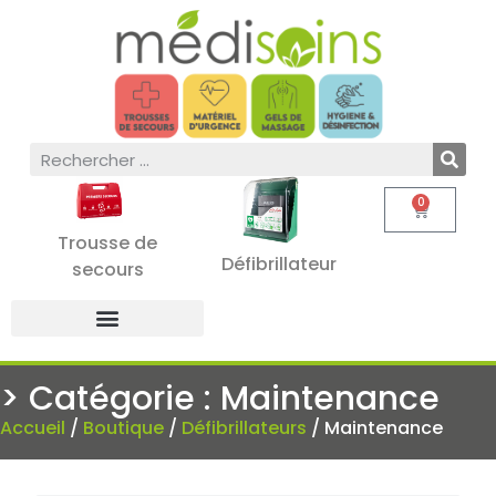
0
Trousse de
Défibrillateur
secours
> Catégorie : Maintenance
Accueil
/
Boutique
/
Défibrillateurs
/ Maintenance