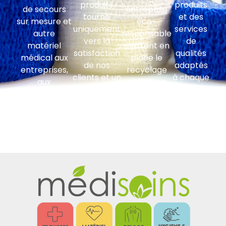
produits
produits
de secours
entreprise
tourné
et des
sur mesure et
éco-
uniquement
services
autre
responsable
vers la
de
matériel
mettant en
satisfaction
qualités
médical aux
place le
de nos
adaptés
entreprises,
recyclage
clients et un
à chaque
aux
spécifique
suivi
type
administrations
par type de
clientèle
d’activité.
et
déchet et
régulier.
collectivités
son suivi
territoriales.
comptable.