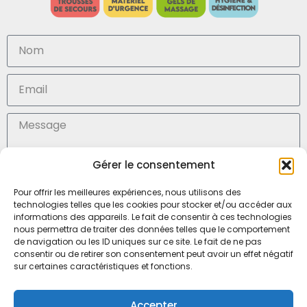
Gérer le consentement
En soumettant ce formulaire, j'accepte la (
politique de confidentialité des données)
Pour offrir les meilleures expériences, nous utilisons des
technologies telles que les cookies pour stocker et/ou accéder aux
Envoyer
informations des appareils. Le fait de consentir à ces technologies
nous permettra de traiter des données telles que le comportement
de navigation ou les ID uniques sur ce site. Le fait de ne pas
consentir ou de retirer son consentement peut avoir un effet négatif
SARL Médisoins, Mr Julien Marteau
sur certaines caractéristiques et fonctions.
6, boulevard Louis Ampère
53000 LAVAL – FRANCE
Accepter