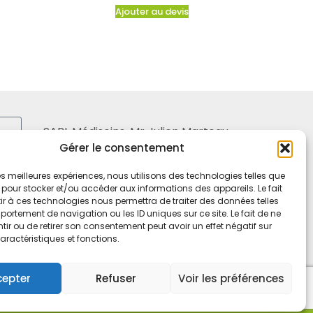
Ajouter au devis
SARL Médisoins, Mr Julien Marteau
Gérer le consentement
6, boulevard Louis Ampère
53000 LAVAL – FRANCE
 les meilleures expériences, nous utilisons des technologies telles que
 pour stocker et/ou accéder aux informations des appareils. Le fait
Tel. 02 43 65 90 45
r à ces technologies nous permettra de traiter des données telles
ortement de navigation ou les ID uniques sur ce site. Le fait de ne
Mobile 06 21 20 42 44
ir ou de retirer son consentement peut avoir un effet négatif sur
aractéristiques et fonctions.
cepter
Refuser
Voir les préférences