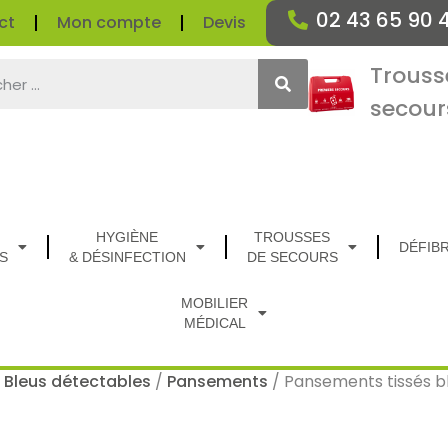
02 43 65 90 
ct
Mon compte
Devis
Trouss
secour
HYGIÈNE
TROUSSES
DÉFIB
S
& DÉSINFECTION
DE SECOURS
MOBILIER
MÉDICAL
/
Bleus détectables
/
Pansements
/ Pansements tissés b