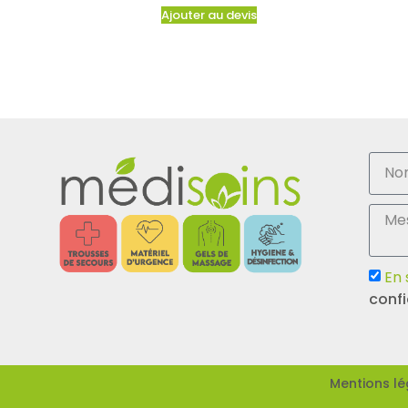
Ajouter au devis
En 
confi
Mentions lé