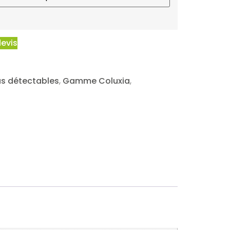
devis
us détectables
,
Gamme Coluxia
,