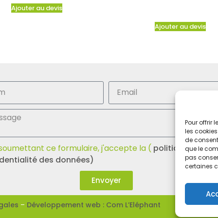
Ajouter au devis
Ajouter au devis
Pour offrir
les cookies
de consenti
soumettant ce formulaire, j'accepte la (
politique de
que le comp
pas consent
dentialité des données)
certaines c
Envoyer
Ac
gales
–
Développement web : Com L’Eléphant