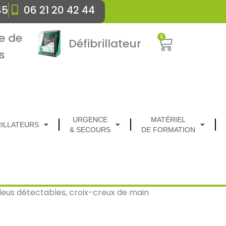
45
06 21 20 42 44
e de
0
Défibrillateur
s
URGENCE
MATÉRIEL
RILLATEURS
& SECOURS
DE FORMATION
leus détectables, croix-creux de main