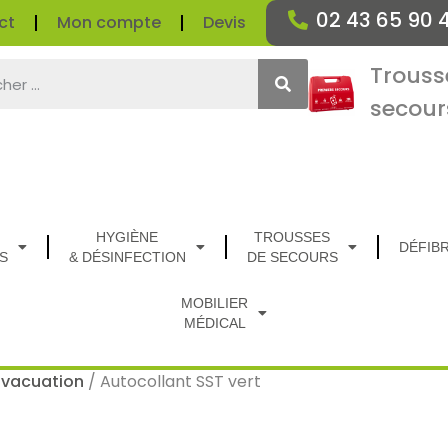
02 43 65 90 
ct
Mon compte
Devis
Trouss
secour
HYGIÈNE
TROUSSES
DÉFIB
S
& DÉSINFECTION
DE SECOURS
MOBILIER
MÉDICAL
Evacuation
/ Autocollant SST vert