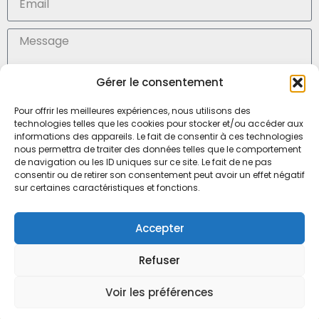
Gérer le consentement
En soumettant ce formulaire, j'accepte la (
politique de confidentialité des données)
Pour offrir les meilleures expériences, nous utilisons des
technologies telles que les cookies pour stocker et/ou accéder aux
Envoyer
informations des appareils. Le fait de consentir à ces technologies
nous permettra de traiter des données telles que le comportement
de navigation ou les ID uniques sur ce site. Le fait de ne pas
consentir ou de retirer son consentement peut avoir un effet négatif
SARL Médisoins, Mr Julien Marteau
sur certaines caractéristiques et fonctions.
6, boulevard Louis Ampère
53000 LAVAL – FRANCE
Accepter
Tel. 02 43 65 90 45
Refuser
Mobile 06 21 20 42 44
Voir les préférences
Mentions légales
–
Développement web : Com L’Eléphant