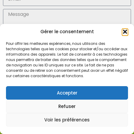
Gérer le consentement
En soumettant ce formulaire, j'accepte la (
politique de confidentialité des données)
Pour offrir les meilleures expériences, nous utilisons des
technologies telles que les cookies pour stocker et/ou accéder aux
Envoyer
informations des appareils. Le fait de consentir à ces technologies
nous permettra de traiter des données telles que le comportement
de navigation ou les ID uniques sur ce site. Le fait de ne pas
consentir ou de retirer son consentement peut avoir un effet négatif
SARL Médisoins, Mr Julien Marteau
sur certaines caractéristiques et fonctions.
6, boulevard Louis Ampère
53000 LAVAL – FRANCE
Accepter
Tel. 02 43 65 90 45
Refuser
Mobile 06 21 20 42 44
Voir les préférences
Mentions légales
–
Développement web : Com L’Eléphant