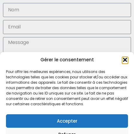
Gérer le consentement
En soumettant ce formulaire, j'accepte la (
politique de confidentialité des données)
Pour offrir les meilleures expériences, nous utilisons des
technologies telles que les cookies pour stocker et/ou accéder aux
Envoyer
informations des appareils. Le fait de consentir à ces technologies
nous permettra de traiter des données telles que le comportement
de navigation ou les ID uniques sur ce site. Le fait de ne pas
consentir ou de retirer son consentement peut avoir un effet négatif
SARL Médisoins, Mr Julien Marteau
sur certaines caractéristiques et fonctions.
6, boulevard Louis Ampère
53000 LAVAL – FRANCE
Accepter
Tel. 02 43 65 90 45