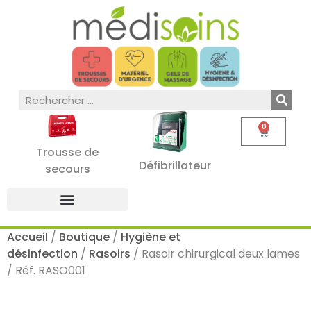
0
Trousse de
Défibrillateur
secours
Accueil
/
Boutique
/
Hygiène et
désinfection
/
Rasoirs
/ Rasoir chirurgical deux lames
/ Réf. RASO001