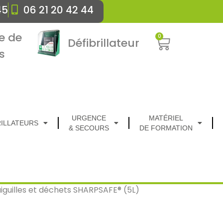
45
06 21 20 42 44
e de
0
Défibrillateur
s
URGENCE
MATÉRIEL
RILLATEURS
& SECOURS
DE FORMATION
aiguilles et déchets SHARPSAFE® (5L)