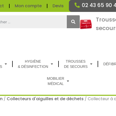
02 43 65 90 
ct
Mon compte
Devis
Trouss
secour
HYGIÈNE
TROUSSES
DÉFIB
S
& DÉSINFECTION
DE SECOURS
MOBILIER
MÉDICAL
on
/
Collecteurs d'aiguilles et de déchets
/ Collecteur à 