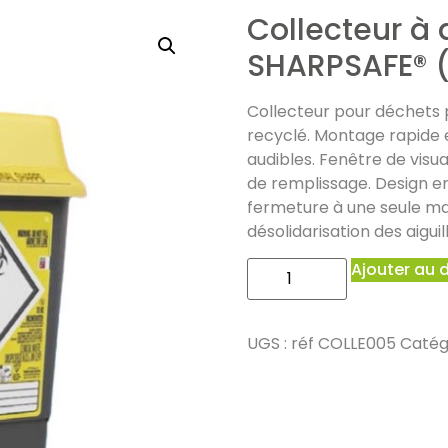
Collecteur à 
SHARPSAFE® (
Collecteur pour déchets p
recyclé. Montage rapide et
audibles. Fenêtre de visu
de remplissage. Design e
fermeture à une seule mai
désolidarisation des aiguil
Ajouter au 
UGS :
réf COLLE005
Catég