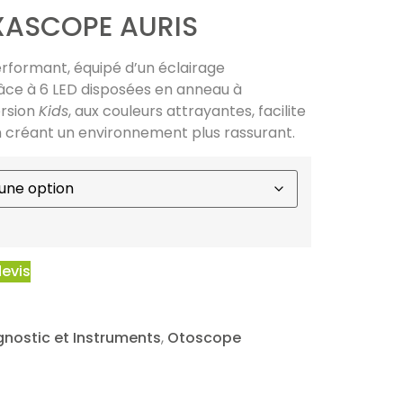
XASCOPE AURIS
formant, équipé d’un éclairage
âce à 6 LED disposées en anneau à
ersion
Kids
, aux couleurs attrayantes, facilite
n créant un environnement plus rassurant.
devis
gnostic et Instruments
,
Otoscope