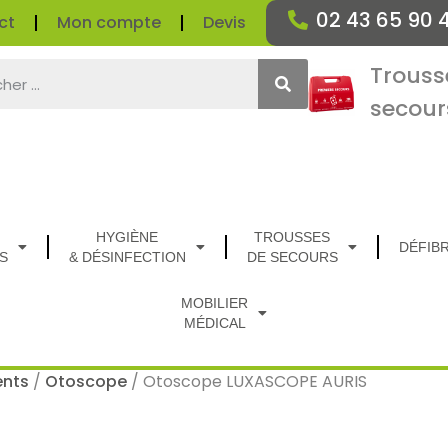
02 43 65 90 
ct
Mon compte
Devis
Trouss
secour
HYGIÈNE
TROUSSES
DÉFIB
S
& DÉSINFECTION
DE SECOURS
MOBILIER
MÉDICAL
ents
/
Otoscope
/ Otoscope LUXASCOPE AURIS