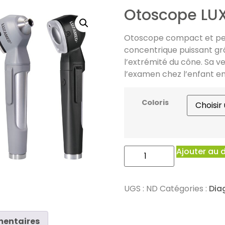
Otoscope LU
Otoscope compact et per
concentrique puissant gr
l’extrémité du cône. Sa v
l’examen chez l’enfant e
Coloris
Ajouter au 
UGS :
ND
Catégories :
Dia
mentaires