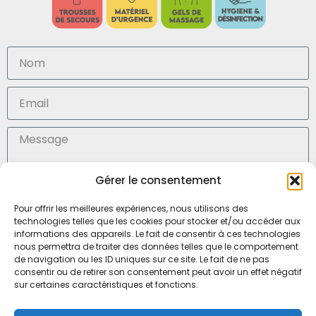
Gérer le consentement
En soumettant ce formulaire, j'accepte la (
politique de confidentialité des données)
Pour offrir les meilleures expériences, nous utilisons des
technologies telles que les cookies pour stocker et/ou accéder aux
Envoyer
informations des appareils. Le fait de consentir à ces technologies
nous permettra de traiter des données telles que le comportement
de navigation ou les ID uniques sur ce site. Le fait de ne pas
consentir ou de retirer son consentement peut avoir un effet négatif
SARL Médisoins, Mr Julien Marteau
sur certaines caractéristiques et fonctions.
6, boulevard Louis Ampère