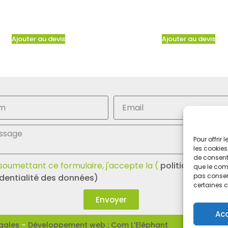
Ajouter au devis
Ajouter au devis
Pour offrir
les cookies
de consenti
soumettant ce formulaire, j'accepte la (
politique de
que le comp
pas consent
dentialité des données)
certaines c
Envoyer
Ac
gales
–
Développement web : Com L’Eléphant