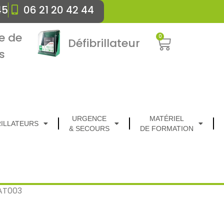
45
06 21 20 42 44
e de
0
Défibrillateur
s
URGENCE
MATÉRIEL
RILLATEURS
& SECOURS
DE FORMATION
BAT003