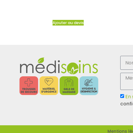
Ajouter au devis
En 
confi
Mentions lé