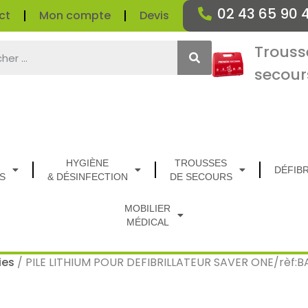
02 43 65 90 
ct
Mon compte
Devis
Trouss
secour
HYGIÈNE
TROUSSES
DÉFIB
S
& DÉSINFECTION
DE SECOURS
MOBILIER
MÉDICAL
ies
/ PILE LITHIUM POUR DEFIBRILLATEUR SAVER ONE/rèf: