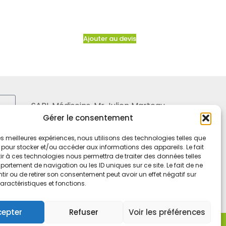
Ajouter au devis
SARL Médisoins, Mr Julien Marteau
Gérer le consentement
6, boulevard Louis Ampère
53000 LAVAL – FRANCE
 les meilleures expériences, nous utilisons des technologies telles que
 pour stocker et/ou accéder aux informations des appareils. Le fait
Tel. 02 43 65 90 45
r à ces technologies nous permettra de traiter des données telles
ortement de navigation ou les ID uniques sur ce site. Le fait de ne
Mobile 06 21 20 42 44
ir ou de retirer son consentement peut avoir un effet négatif sur
aractéristiques et fonctions.
cepter
Refuser
Voir les préférences